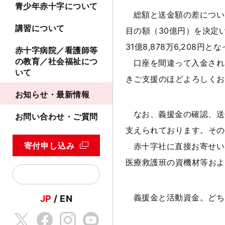
青少年赤十字について
総額と送金額の差につい
講習について
目の額（30億円）を決定
31億8,878万6,208
赤十字病院／看護師等
の教育／社会福祉につ
口座を間違って入金され
いて
きご支援のほどよろしくお
お知らせ・最新情報
なお、義援金の確認、送
お問い合わせ・ご質問
支えられております。その
寄付申し込み
赤十字社に直接お寄せい
医療救護班の資機材等およ
義援金と活動資金。どち
JP
EN