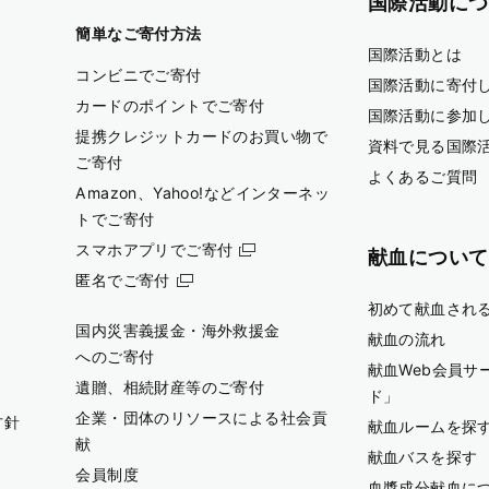
国際活動につ
簡単なご寄付方法
国際活動とは
コンビニでご寄付
国際活動に寄付
カードのポイントでご寄付
国際活動に参加
提携クレジットカードのお買い物で
資料で見る国際
ご寄付
よくあるご質問
Amazon、Yahoo!などインターネッ
トでご寄付
スマホアプリでご寄付
献血について
匿名でご寄付
初めて献血され
国内災害義援金・海外救援金
献血の流れ
へのご寄付
献血Web会員サ
遺贈、相続財産等のご寄付
ド」
企業・団体のリソースによる社会貢
方針
献血ルームを探
献
献血バスを探す
会員制度
血漿成分献血に