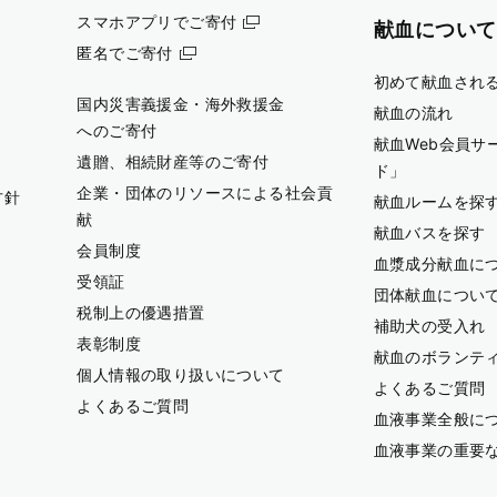
スマホアプリでご寄付
献血について
匿名でご寄付
初めて献血され
国内災害義援金・海外救援金
献血の流れ
へのご寄付
献血Web会員サ
遺贈、相続財産等のご寄付
ド」
企業・団体のリソースによる社会貢
方針
献血ルームを探
献
献血バスを探す
会員制度
血漿成分献血に
受領証
団体献血につい
税制上の優遇措置
補助犬の受入れ
表彰制度
献血のボランテ
個人情報の取り扱いについて
よくあるご質問
よくあるご質問
血液事業全般に
血液事業の重要