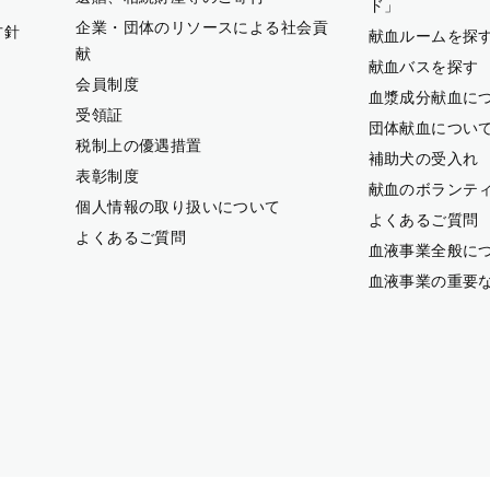
ド」
企業・団体のリソースによる社会貢
方針
献血ルームを探
献
献血バスを探す
会員制度
血漿成分献血に
受領証
団体献血につい
税制上の優遇措置
補助犬の受入れ
表彰制度
献血のボランテ
個人情報の取り扱いについて
よくあるご質問
よくあるご質問
血液事業全般に
血液事業の重要