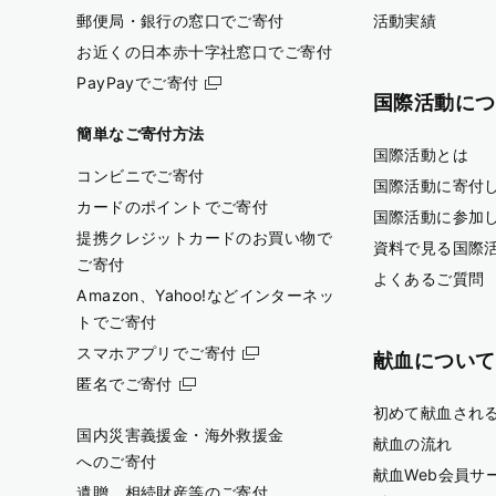
郵便局・銀行の窓口でご寄付
活動実績
お近くの日本赤十字社窓口でご寄付
PayPayでご寄付
国際活動につ
簡単なご寄付方法
国際活動とは
コンビニでご寄付
国際活動に寄付
カードのポイントでご寄付
国際活動に参加
提携クレジットカードのお買い物で
資料で見る国際
ご寄付
よくあるご質問
Amazon、Yahoo!などインターネッ
トでご寄付
スマホアプリでご寄付
献血について
匿名でご寄付
初めて献血され
国内災害義援金・海外救援金
献血の流れ
へのご寄付
献血Web会員サ
遺贈、相続財産等のご寄付