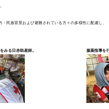
。
的・民族背景および避難されている方々の多様性に配慮し、
をみる日赤助産師。
服薬指導を