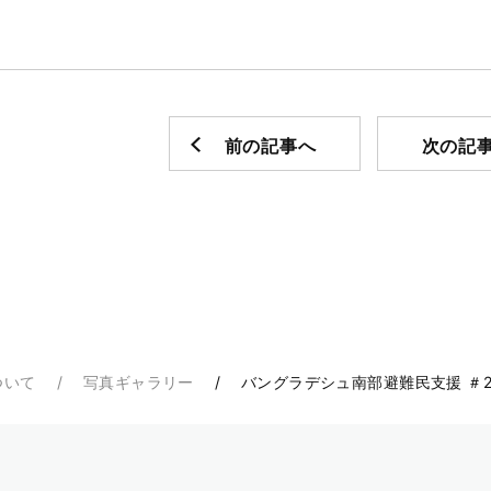
前の記事へ
次の記
ついて
写真ギャラリー
バングラデシュ南部避難民支援 ＃