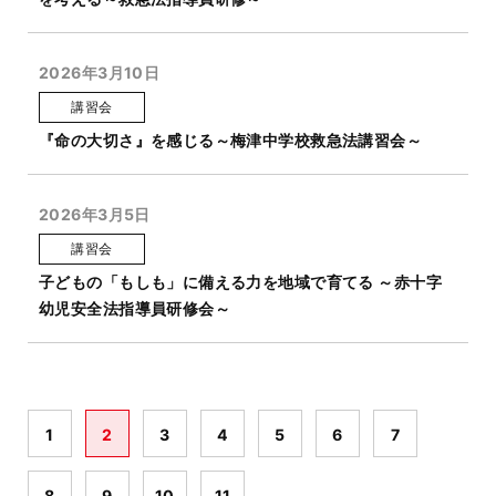
2026年3月10日
講習会
『命の大切さ』を感じる～梅津中学校救急法講習会～
2026年3月5日
講習会
子どもの「もしも」に備える力を地域で育てる ～赤十字
幼児安全法指導員研修会～
1
2
3
4
5
6
7
8
9
10
11