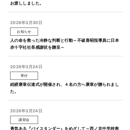
お渡ししました。
2026年3月30日
お知らせ
人の命を救った冷静な判断と行動～不破喜昭指導員に日本
赤十字社社長感謝状を贈呈～
2026年3月24日
寄付
紺綬褒章伝達式が開催され、４名の方へ褒章が贈られまし
た。
2026年3月24日
講習会
勇気ある『バイスタンダー』をめざして～西ノ京中学校救