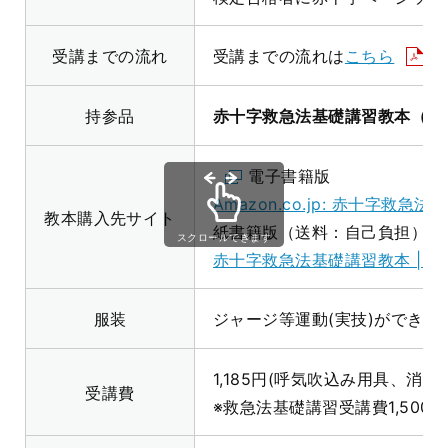
受講までの流れ
受講までの流れは
こちら
を
持参品
赤十字救急法基礎講習教本（7
電子書籍版
Amazon.co.jp: 赤十字救急法
教本購入先サイト
紙書籍版（送料：自己負担）
スクロールできます
赤十字救急法基礎講習教本 | 健
服装
ジャージ等運動(実技)ができる
1,185円(呼気吹込み用具、消耗
受講費
※救急法基礎講習受講費1,500