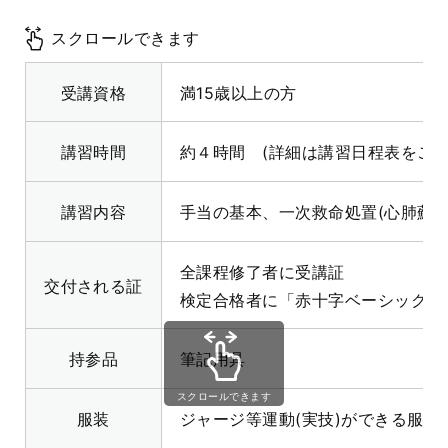
スクロールできます
受講資格
満15歳以上の方
講習時間
約４時間 (詳細は講習日程表をご
講習内容
手当の基本、一次救命処置(心肺蘇生
全課程修了者に受講証
交付される証
検定合格者に「赤十字ベーシックラ
持参品
筆記用具
スクロールできます
服装
ジャージ等運動(実技)ができる服装