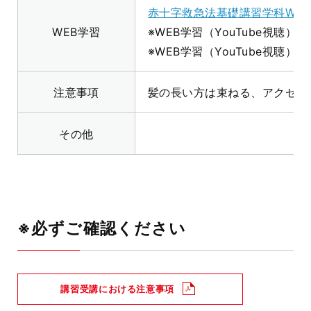
赤十字救急法基礎講習学科WEB
WEB学習
※WEB学習（
YouTube
視聴）の
※WEB学習（YouTube視聴
注意事項
髪の長い方は束ねる、アクセサ
その他
※必ずご確認ください
講習受講における注意事項