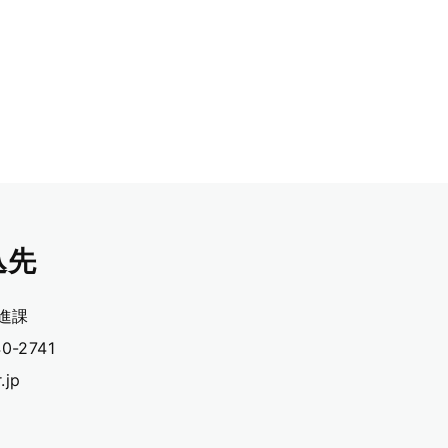
込先
進課
0-2741
.jp