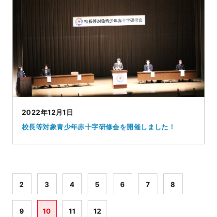
2022年12月1日
校長等対象青少年赤十字研修会を開催しました！
2
3
4
5
6
7
8
9
10
11
12