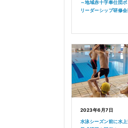
～地域赤十字奉仕団ボ
リーダーシップ研修会
2023年6月7日
水泳シーズン前に水上