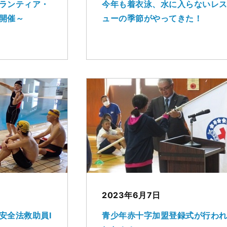
ランティア・
今年も着衣泳、水に入らないレ
開催～
ューの季節がやってきた！
2023年6月7日
安全法救助員Ⅰ
青少年赤十字加盟登録式が行わ