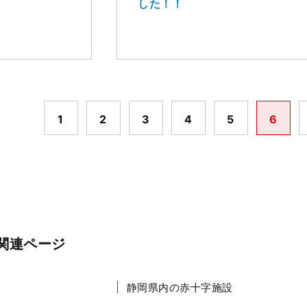
した！！
1
2
3
4
5
6
関連ページ
静岡県内の赤十字施設