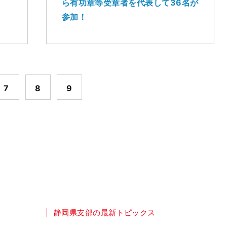
ら有功章等受章者を代表して36名が
参加！
7
8
9
静岡県支部の最新トピックス