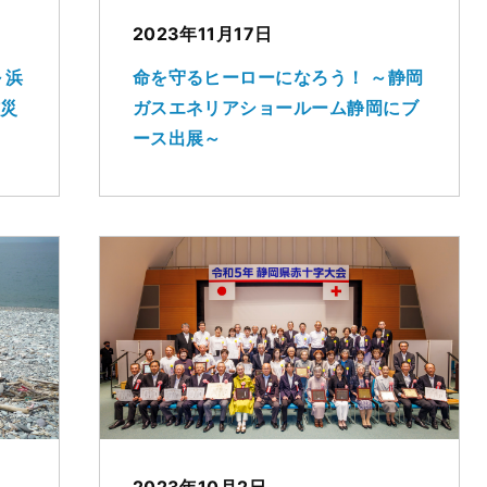
2023年11月17日
～浜
命を守るヒーローになろう！ ～静岡
防災
ガスエネリアショールーム静岡にブ
ース出展～
2023年10月2日