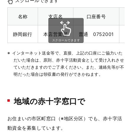
スクロールできます
名称
支店名
口座番号
静岡銀行
本店営業部
普通
0752001
日
スクロールできます
インターネット送金等で、直接、上記の口座にご協力いた
だいた場合は、原則、赤十字活動資金として受け入れさせ
ていただきますのでご了承ください。また、連絡先等が不
明だった場合は領収書の発行ができかねます。
地域の赤十字窓口で
お住まいの市区町窓口（※地区分区）でも、赤十字活
動資金を募集しています。