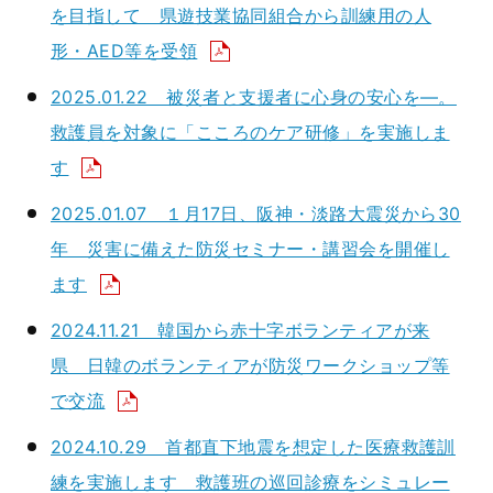
を目指して 県遊技業協同組合から訓練用の人
形・AED等を受領
2025.01.22 被災者と支援者に心身の安心を―。
救護員を対象に「こころのケア研修」を実施しま
す
2025.01.07 １月17日、阪神・淡路大震災から30
年 災害に備えた防災セミナー・講習会を開催し
ます
2024.11.21 韓国から赤十字ボランティアが来
県 日韓のボランティアが防災ワークショップ等
で交流
2024.10.29 首都直下地震を想定した医療救護訓
練を実施します 救護班の巡回診療をシミュレー