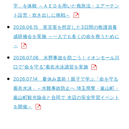
字」を体験 ～ＡＥＤを用いた救急法・エアーテン
ト設営・炊き出しに挑戦～
2026.06.15 実災害を想定した3日間の救護員養
成研修会を実施 ～一人でも多くの命を救うために
～
2026.07.06 水野事故を防ごう！イオンモール川
口で”命を守る”着衣水泳講習を実施
2026.07.14 夏休み直前！親子で学ぶ「命を守る
着衣水泳」～水難事故防止へ 埼玉県警・嵐山町・
嵐山町観光協会と合同で 水辺の安全学習イベント
を開催～