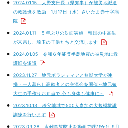
2024.01.15 大野支部長（県知事）が被災地派遣
の救護班を激励 1月17日（水）さいたま赤十字病
院
2024.01.11 ５年ぶりの対面実施 韓国の中高生
が来県し、埼玉の子供たちと交流します
2024.01.05 令和６年能登半島地震の被災地に救
護班を派遣
2023.11.27 地元ボランティアと短期大学が連
携・一人暮らし高齢者との交流会を開催～地元短
大生の手作りお弁当で 心も身体も健康に～
2023.10.13 秩父地域で500人参加の大規模救護
訓練を行います
2023.09.28 水難事故防止を動画で呼びかけ 9月