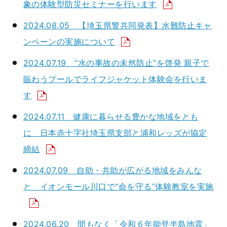
象の体験型防災セミナーを行います
2024.08.05 【埼玉県警共同発表】水難防止キャ
ンペーンの実施について
2024.07.19 “水の事故の未然防止”を啓発 親子で
賑わうプールでライフジャケット体験会を行いま
す
2024.07.11 健康に暮らせる豊かな地域をとも
に 日本赤十字社埼玉県支部と浦和レッズが協定
締結
2024.07.09 自助・共助が広がる地域をみんな
と イオンモール川口で“命を守る”体験教室を実施
2024.06.20 間もなく「令和６年能登半島地震」