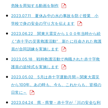
危険を周知する動画を制作
2023.07.11 夏休み中の水の事故を防ぐ授業 小
学校で身の安全の守り方を伝えます
2023.06.22 関東大震災から１００年当時から続
く“赤十字の災害救護活動” 新たに任命された救護
員が合同訓練を実施します
2023.05.18 戦時救護活動で殉職された赤十字救
護員の追悼式を実施します
2023.05.02 5月は赤十字運動月間～関東大震災
から100年。あの時も、今も、これからも、皆様の
日常に～
2023.04.24 県・県警・赤十字が「川の安全な利