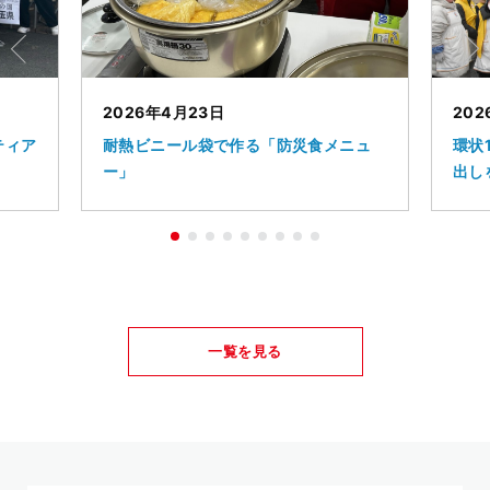
2026年4月23日
202
ティア
耐熱ビニール袋で作る「防災食メニュ
環状
ー」
出し
一覧を見る