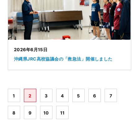
2026年6月15日
沖縄県JRC高校協議会の「救急法」開催しました
1
2
3
4
5
6
7
8
9
10
11