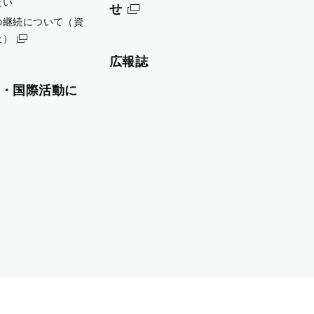
たい
せ
の継続について（資
止）
広報誌
・国際活動に