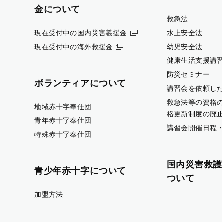
金について
救急法
現在受付中の国内災害義援金
水上安全法
現在受付中の海外救援金
幼児安全法
健康生活支援講
防災セミナー
ボランティアについて
講習会を依頼し
救急法等の資格
地域赤十字奉仕団
格更新制度の廃
青年赤十字奉仕団
講習会開催日程
特殊赤十字奉仕団
国内災害救護
青少年赤十字について
ついて
加盟方法