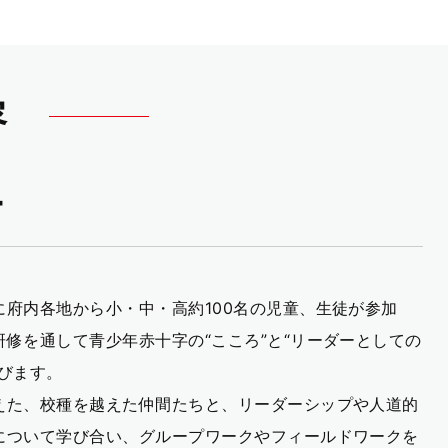
容
ー
に府内各地から小・中・高約100名の児童、生徒が参加
研修を通して青少年赤十字の“こころ”と“リーダーとしての
学びます。
えた、校種を越えた仲間たちと、リーダーシップや人道的
について学び合い、グループワークやフィールドワークを