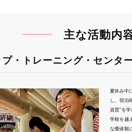
主な活動内
ップ・トレーニング・センタ
夏休み中
し、宿泊
資質”を
学校を越
な価値観