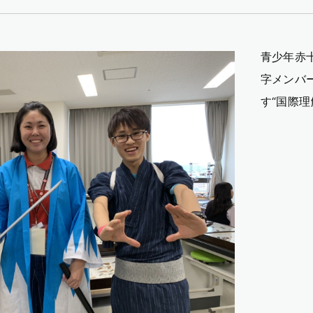
青少年赤
字メンバ
す“国際