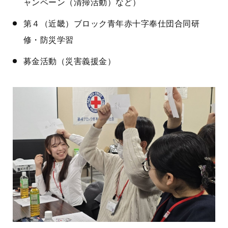
ャンペーン（清掃活動）など）
第４（近畿）ブロック青年赤十字奉仕団合同研
修・防災学習
募金活動（災害義援金）