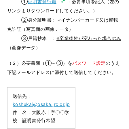
①
証明書発行願
：必要事項を記入（左の
リンクよりダウンロードしてください。）
②身
分証明書：マイナンバーカード又は運転
免許証（写真面の画像データ）
③
戸籍抄本 ：
※卒業後姓が変わった場合のみ
（画像データ）
（２）必要書類（①～③）を
パスワード設定
のうえ
下記メールアドレスに添付して送信してください。
送信先：
koshukai@osaka.jrc.or.jp
件 名：大阪赤十字〇〇学
校 証明書発行希望