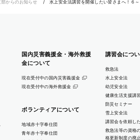
支部からのお知らせ
水上安全法講習を開催したい皆さまへ！６～
国内災害義援金・海外救援
講習会につい
金について
救急法
現在受付中の国内災害義援金
水上安全法
現在受付中の海外救援金
幼児安全法
健康生活支援講
防災セミナー
ボランティアについて
雪上安全法
講習会を依頼し
ス
地域赤十字奉仕団
救急法等の資格
青年赤十字奉仕団
格更新制度の廃