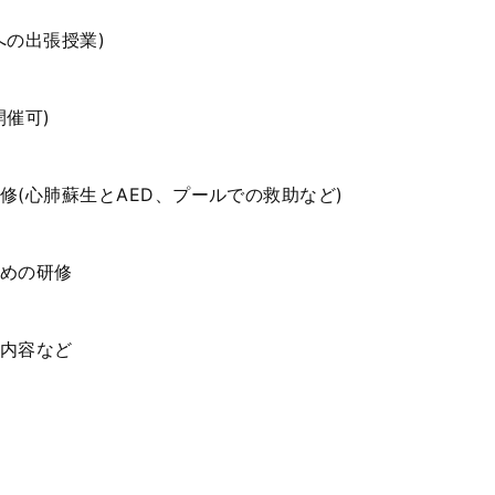
への出張授業
)
開催可
)
修(心肺蘇生と
AED
、プールでの救助など
)
めの研修
内容など