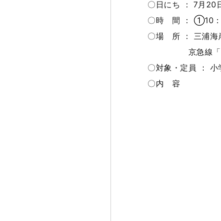
〇日にち ：
7月20
〇時 間 ：
①10：
〇場 所 ： 三浦海
京急線「三浦海岸
〇対象・定員 ： 小学生
〇内 容