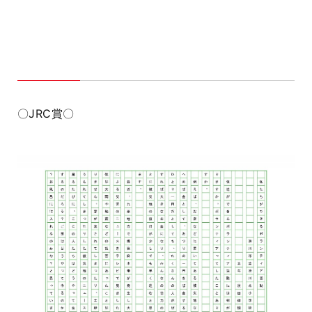
〇JRC賞〇