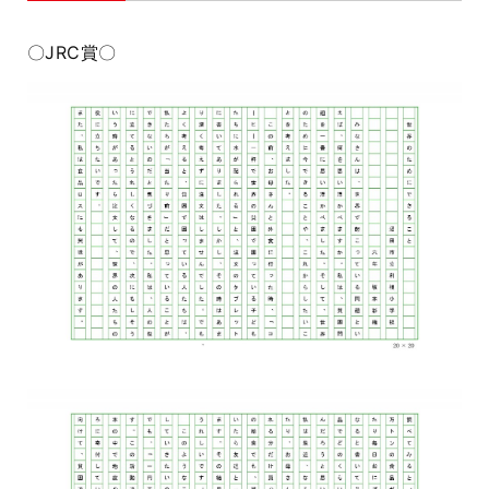
〇JRC賞〇