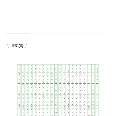
〇JRC賞〇