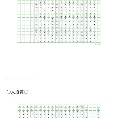
〇人道賞〇