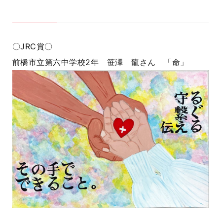
〇JRC賞〇
前橋市立第六中学校2年 笹澤 龍さん 「命」