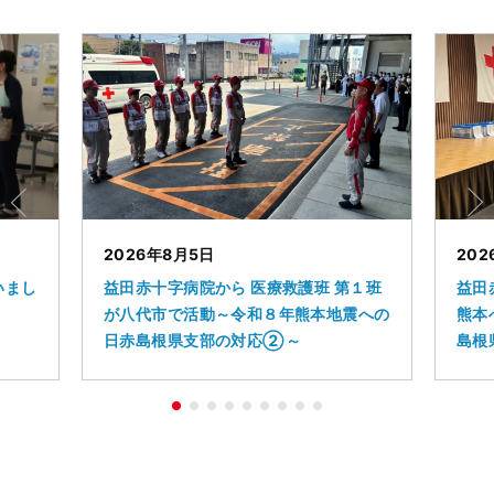
2026年8月5日
202
いまし
益田赤十字病院から 医療救護班 第１班
益田
が八代市で活動～令和８年熊本地震への
熊本
日赤島根県支部の対応②～
島根