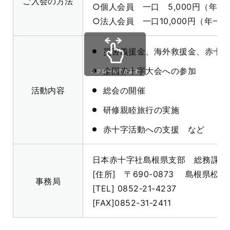
ご入会の方法
○個人会員 一口 5,000円（年
○法人会員 一口10,000円（年一
災害義援金、海外救援金、赤十
全国赤十字大会への参加
スクロールできます
活動内容
総会の開催
研修親睦旅行の実施
赤十字活動への支援 など
日本赤十字社島根県支部 総務課
[住所] 〒690-0873 島根県松
事務局
[TEL] 0852-21-4237
[FAX]0852-31-2411