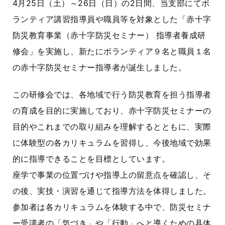
4月25日（土）～26日（日）の2日間、当支部にてボ
ランティア
講習
指導員や
職員
等を対象とした「赤十字
防災教育事業（赤十字防災セミナー） 指導者養成研
修会」を実施し、新たにボランティア９名と職員１名
の赤十字防災セミナー指導者が誕生しました。
この研修会では、各地域で行う防災教育を担う指導者
の育成を目的に実施しており、赤十字防災セミナーの
目的やこれまでの取り組みを理解するとともに、実際
に体験型の各カリキュラムを習得し、今後地域で効果
的に指導できることを目標としています。
座学で事業の位置づけや指導上の留意点を確認し、そ
の後、実技・演習を通じて指導方法を体得しました。
参加者は各カリキュラムを体験する中で、防災セミナ
ー受講者の「気づき」や「行動」へと導くための具体