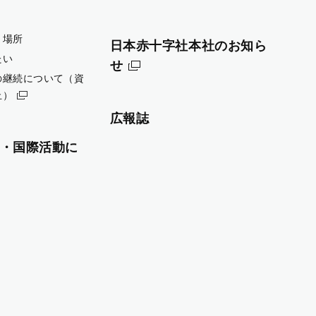
・場所
日本赤十字社本社のお知ら
たい
せ
の継続について（資
止）
広報誌
・国際活動に