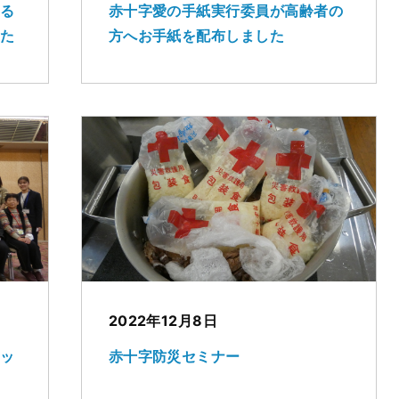
よる
赤十字愛の手紙実行委員が高齢者の
した
方へお手紙を配布しました
2022年12月8日
シッ
赤十字防災セミナー