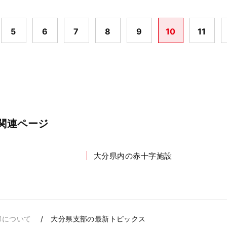
5
6
7
8
9
10
11
関連ページ
大分県内の赤十字施設
部について
大分県支部の最新トピックス