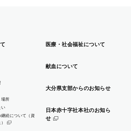
て
医療・社会福祉について
献血について
習
大分県支部からのお知らせ
・場所
たい
日本赤十字社本社のお知ら
の継続について（資
せ
止）