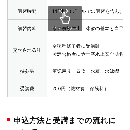
講習時間
14時間（プールでの講習を含む）
講習内容
水の事故防止、泳ぎの基本と自己保
スクロールできます
全課程修了者に受講証
交付される証
検定合格者に赤十字水上安全法救助
持参品
筆記用具、昼食、水着、水泳帽、着
受講費
700円（教材費、保険料）
申込方法と受講までの流れに