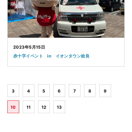
2023年5月15日
赤十字イベント in イオンタウン姶良
3
4
5
6
7
8
9
10
11
12
13