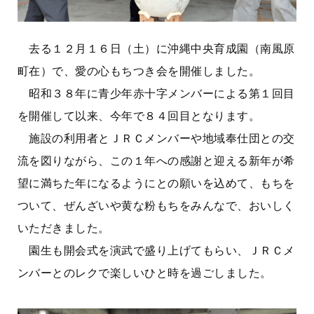
去る１２月１６日（土）に沖縄中央育成園（南風原
町在）で、愛の心もちつき会を開催しました。
昭和３８年に青少年赤十字メンバーによる第１回目
を開催して以来、今年で８４回目となります。
施設の利用者とＪＲＣメンバーや地域奉仕団との交
流を図りながら、この１年への感謝と迎える新年が希
望に満ちた年になるようにとの願いを込めて、もちを
ついて、ぜんざいや黄な粉もちをみんなで、おいしく
いただきました。
園生も開会式を演武で盛り上げてもらい、ＪＲＣメ
ンバーとのレクで楽しいひと時を過ごしました。