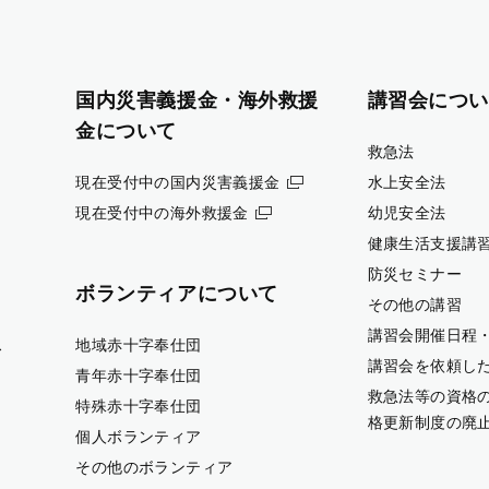
国内災害義援金・海外救援
講習会につい
金について
救急法
現在受付中の国内災害義援金
水上安全法
現在受付中の海外救援金
幼児安全法
健康生活支援講
防災セミナー
ボランティアについて
その他の講習
講習会開催日程
ス
地域赤十字奉仕団
講習会を依頼し
青年赤十字奉仕団
救急法等の資格
特殊赤十字奉仕団
格更新制度の廃
個人ボランティア
その他のボランティア