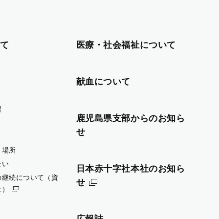
て
医療・社会福祉について
献血について
習
鹿児島県支部からのお知ら
せ
・場所
たい
日本赤十字社本社のお知ら
の継続について（資
せ
止）
広報誌