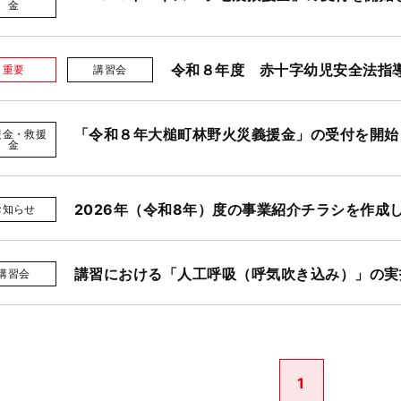
金
令和８年度 赤十字幼児安全法指
重要
講習会
「令和８年大槌町林野火災義援金」の受付を開始
援金・救援
金
2026年（令和8年）度の事業紹介チラシを作成
お知らせ
講習における「人工呼吸（呼気吹き込み）」の実
講習会
1