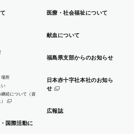
て
医療・社会福祉について
献血について
習
福島県支部からのお知らせ
・場所
日本赤十字社本社のお知ら
たい
せ
の継続について（資
止）
広報誌
・国際活動に