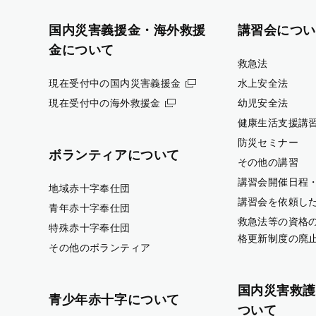
国内災害義援金・海外救援
講習会につい
金について
救急法
現在受付中の国内災害義援金
水上安全法
現在受付中の海外救援金
幼児安全法
健康生活支援講
防災セミナー
ボランティアについて
その他の講習
講習会開催日程
地域赤十字奉仕団
講習会を依頼し
青年赤十字奉仕団
救急法等の資格
特殊赤十字奉仕団
格更新制度の廃
その他のボランティア
国内災害救護
青少年赤十字について
ついて