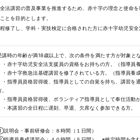
全法講習の普及事業を推進するため、赤十字の理念と使命を
ことを目的とします。
程修了し、学科・実技検定に合格された方に赤十字幼児安全
受講時の年齢が満18歳以上で、次の条件を満たす方が対象と
・赤十字幼児安全法支援員の資格をお持ちの方。（指導員養
・赤十字救急法基礎講習を修了されている方。（指導員養成
・指導員資格習得後、指導員としての自覚を持ち、講習を通
方。
・指導員資格習得後、ボランティア指導員として奉仕活動
・本講習の全日程に遅刻、早退、欠席なく参加できる方。
①説明会・事前研修会：８時間（１日間）
②指導員養成講習会：４０時間（５日間） ※検定時間を含