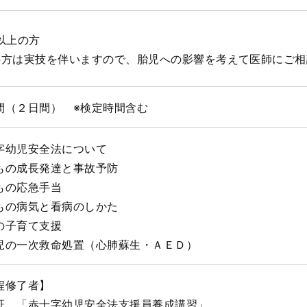
歳以上の方
の方は実技を伴いますので、胎児への影響を考えて医師にご
間（２日間） ※検定時間含む
字幼児安全法について
もの成長発達と事故予防
もの応急手当
もの病気と看病のしかた
の子育て支援
児の一次救命処置（心肺蘇生・ＡＥＤ）
程修了者】
 「赤十字幼児安全法支援員養成講習」