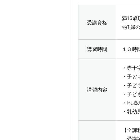
満15
受講資格
※妊婦
講習時間
１３時
・赤十
・子ど
・子ど
講習内容
・子ど
・地域
・乳幼
【全課
受講証