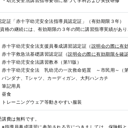
・幼児安全法講習指導要領に基づく学科および実技研修
認定証「赤十字幼児安全法指導員認定証」（有効期限３年）
※資格の継続には、有効期限の３年の間に講習指導実績があ
・赤十字幼児安全法支援員養成講習認定証（
説明会の際に有
・赤十字救急法基礎講習認定証（
説明会の際に有効期限を確
・赤十字幼児安全法講習教本（第11版）
・赤十字幼児安全法 乳幼児の一次救命処置 ～市民用～（第
・バンダナ、Tシャツ、カーディガン、大判ハンカチ
・筆記用具
・昼食
・トレーニングウェア等動きやすい服装
受講費は無料です。
※
指導員養成講習に参加される方につきましては、保険料とし