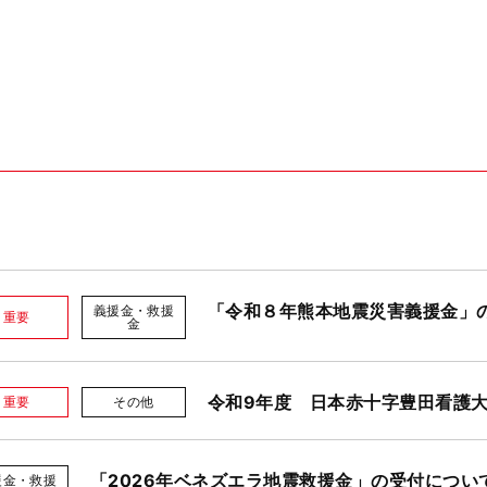
「令和８年熊本地震災害義援金」
義援金・救援
重要
金
令和9年度 日本赤十字豊田看護
重要
その他
「2026年ベネズエラ地震救援金」の受付につい
援金・救援