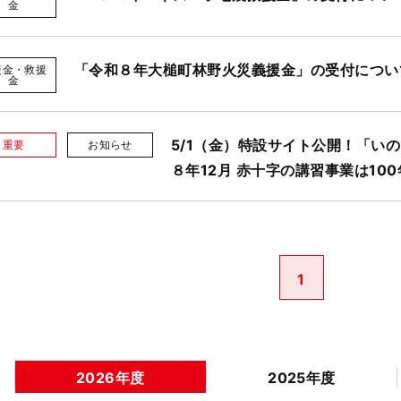
金
「令和８年大槌町林野火災義援金」の受付につい
援金・救援
金
5/1（金）特設サイト公開！「い
重要
お知らせ
８年12月 赤十字の講習事業は10
1
2026年度
2025年度