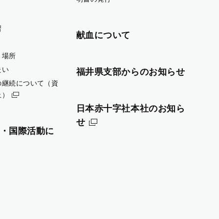
習
献血について
・場所
たい
福井県支部からのお知らせ
の継続について（資
止）
日本赤十字社本社のお知ら
せ
・国際活動に