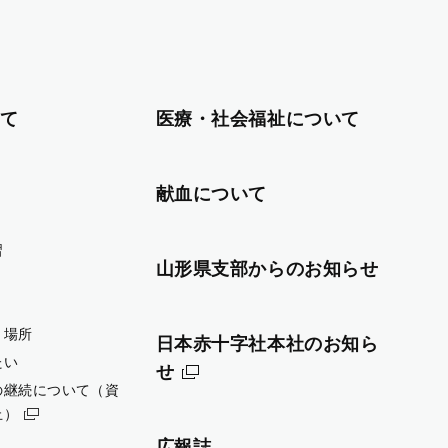
て
医療・社会福祉について
献血について
習
山形県支部からのお知らせ
・場所
日本赤十字社本社のお知ら
たい
せ
の継続について（資
止）
広報誌