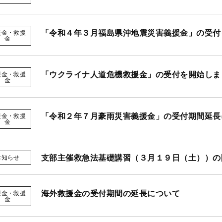
「令和４年３月福島県沖地震災害義援金」の受付
援金・救援
金
「ウクライナ人道危機救援金」の受付を開始しま
援金・救援
金
「令和２年７月豪雨災害義援金」の受付期間延長
援金・救援
金
支部主催救急法基礎講習（３月１９日（土））の
お知らせ
海外救援金の受付期間の延長について
援金・救援
金