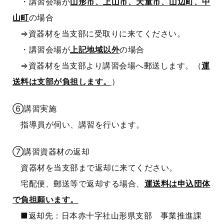
・講習会場が
山形市、上山市、天童市、山辺町、中
山町
の場合
⇒資器材を当支部に受取りに来てください。
・講習会場が
上記地域以外
の場合
⇒資器材を当支部より講習会場へ郵送します。（
運
送料は支部が負担します。
）
⑥講習実施
指導員が伺い、講習を行います。
⑦講習資器材の返却
資器材を当支部まで返却に来てください。
宅配便、郵送等で返却する場合、
運送料は申込団体
で負担願います。
■返却先：日本赤十字社山形県支部 事業推進課