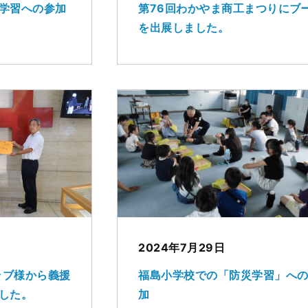
学習への参加
第76回わかやま商工まつりにブ
を出展しました。
2024年7月29日
ラブ様から義援
福島小学校での「防災学習」へ
した。
加