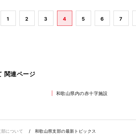
1
2
3
4
5
6
7
 関連ページ
和歌山県内の赤十字施設
支部について
和歌山県支部の最新トピックス