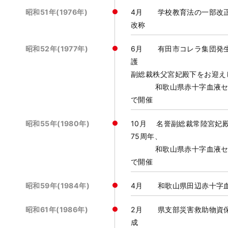
昭和51年(1976年)
4月 学校教育法の一部改正
改称
昭和52年(1977年)
6月 有田市コレラ集団発
護 
副総裁秩父宮妃殿下をお迎え
和歌山県赤十字血液センタ
で開催
昭和55年(1980年)
10月 名誉副総裁常陸宮妃
75周年、
和歌山県赤十字血液センタ
で開催
昭和59年(1984年)
4月 和歌山県田辺赤十字
昭和61年(1986年)
2月 県支部災害救助物資
成 3