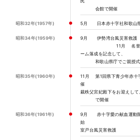
民
会館で開催
昭和32年(1957年)
5月 日本赤十字社和歌山
昭和34年(1959年)
9月 伊
11月 名誉副総裁秩父
ーム落成を記念して、
和歌山県庁でご親授式
昭和35年(1960年)
11月 第1回県下青少年赤
催 1
裁秩父宮妃殿下をお迎えして
で開催
昭和36年(1961年)
9月 赤十字愛の献血運動
始 
室戸台風災害救護