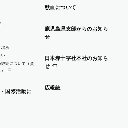
献血について
習
鹿児島県支部からのお知ら
せ
・場所
たい
日本赤十字社本社のお知ら
の継続について（資
せ
止）
広報誌
・国際活動に