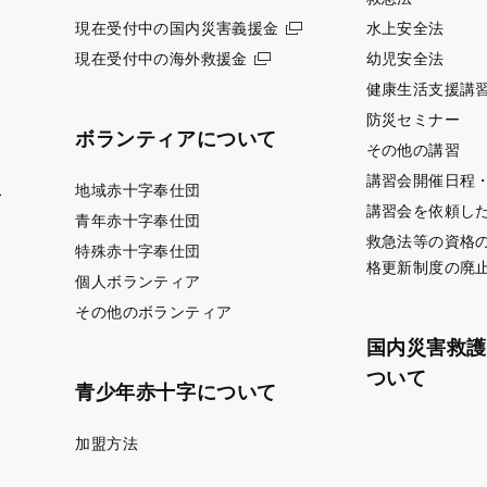
現在受付中の国内災害義援金
水上安全法
現在受付中の海外救援金
幼児安全法
健康生活支援講
防災セミナー
ボランティアについて
その他の講習
講習会開催日程
ス
地域赤十字奉仕団
講習会を依頼し
青年赤十字奉仕団
救急法等の資格
特殊赤十字奉仕団
格更新制度の廃
個人ボランティア
その他のボランティア
国内災害救護
ついて
青少年赤十字について
加盟方法