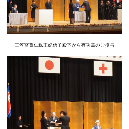
三笠宮寬仁親王妃信子殿下から有功章のご授与