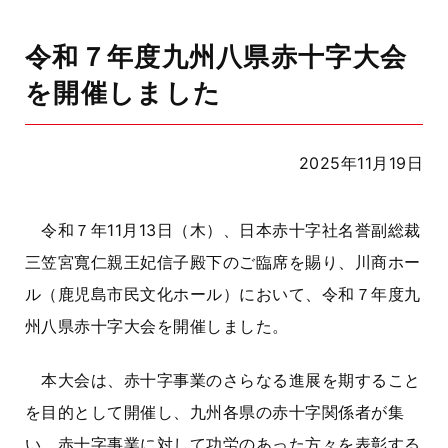
令和７年度九州八県赤十字大会
を開催しました
2025年11月19日
令和７年
11
月
13
日（木）、日本赤十字社名誉副総裁
三笠宮寬仁親王妃信子殿下のご臨席を賜り、川商ホー
ル（鹿児島市民文化ホール）において、令和７年度九
州八県赤十字大会を開催しました。
本大会は、赤十字事業のさらなる進展を期すること
を目的として開催し、九州各県の赤十字関係者が集
い、赤十字事業に対して功労のあった方々を表彰する