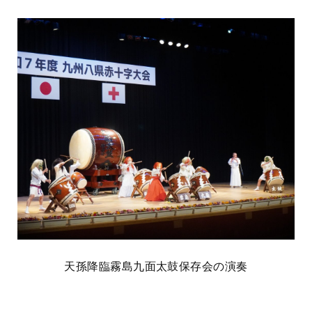
天孫降臨霧島九面太鼓保存会の演奏