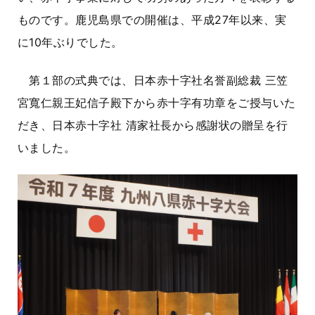
ものです。鹿児島県での開催は、平成
27
年以来、実
に
10
年ぶりでした。
第１部の式典では、日本赤十字社名誉副総裁 三笠
宮寬仁親王妃信子殿下から赤十字有功章をご授与いた
だき、日本赤十字社 清家社長から感謝状の贈呈を行
いました。