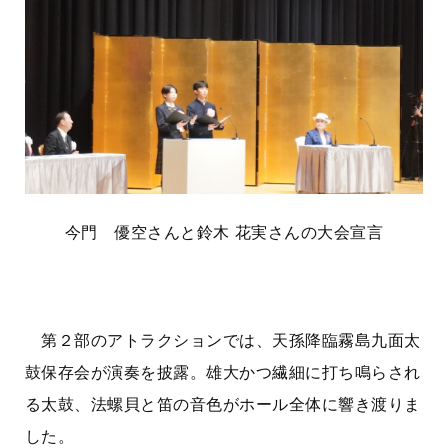
今門 優空さんと鈴木 花実さんの大会宣言
第２部のアトラクションでは、天孫降臨霧島九面太
鼓保存会が演奏を披露。雄大かつ繊細に打ち鳴らされ
る太鼓、法螺貝と笛の音色がホール全体に響き渡りま
した。