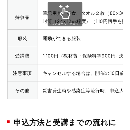
筆記用具、昼食、タオル２枚（80×30
持参品
封筒（24×12㎝程度）（110円切手
スクロールできます
服装
運動ができる服装
受講費
1,100円
（
教材費・保険料等9
00
円+決済
注意事項
キャンセルする場合は、開催の10日前
その他
災害発生時や感染症等流行時、申込人数
申込方法と受講までの流れに