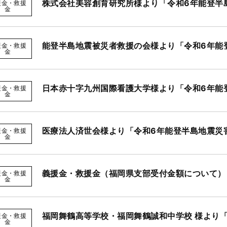
株式会社美容創育研究所様より「令和6年能登半
援金・救援
金
能登半島地震被災者救援の会様より「令和6年能
援金・救援
金
日本赤十字九州国際看護大学様より「令和6年能
援金・救援
金
医療法人済世会様より「令和6年能登半島地震災
援金・救援
金
義援金・救援金（福岡県支部受付金額について）
援金・救援
金
福岡舞鶴高等学校・福岡舞鶴誠和中学校 様より
援金・救援
金