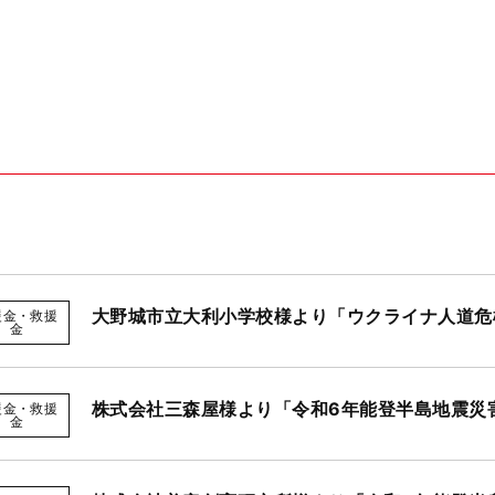
大野城市立大利小学校様より「ウクライナ人道危
援金・救援
金
株式会社三森屋様より「令和6年能登半島地震災
援金・救援
金