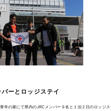
ンバーとロッジステイ
知県青年の家にて県内のJRCメンバー９名と１泊２日のロッジ