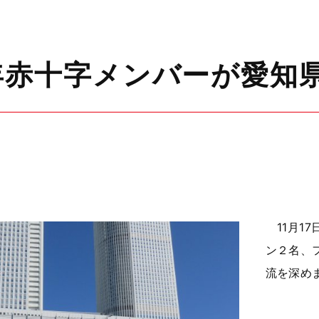
年赤十字メンバーが愛知
11月17
ン２名、
流を深め