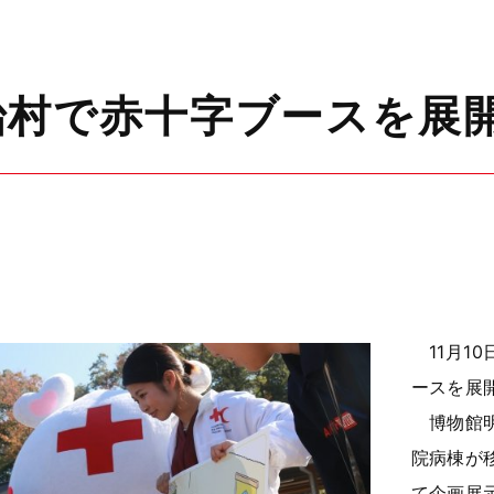
治村で赤十字ブースを展
11月1
ースを展
博物館明
院病棟が
て企画展