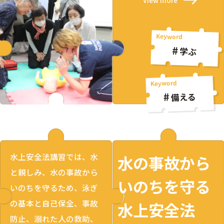
View more
学ぶ
備える
水上安全法講習では、水
水の事故から
と親しみ、水の事故から
いのちを守る
いのちを守るため、泳ぎ
の基本と自己保全、事故
水上安全法
防止、溺れた人の救助、