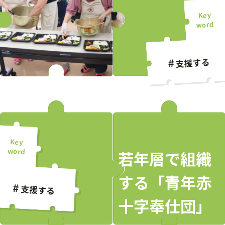
支援する
若年層で組織
する「青年赤
支援する
十字奉仕団」