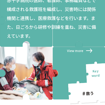
赤十字病院の医師、看護師、事務職員などで
構成される救護班を編成し、災害時には関係
機関と連携し、医療救護などを行います。ま
た、日ごろから研修や訓練を重ね、災害に備
えています。
View more
救う