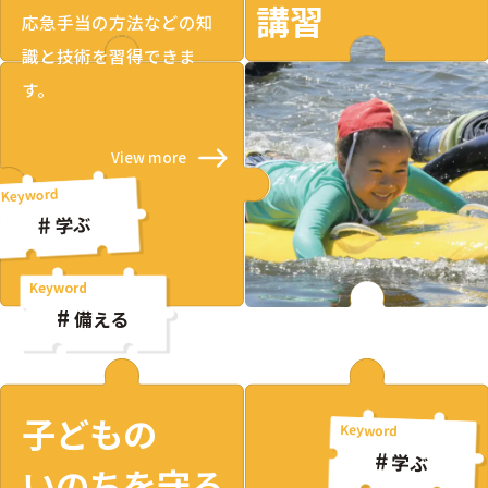
講習
応急手当の方法などの知
識と技術を習得できま
す。
View more
学ぶ
備える
子どもの
学ぶ
いのちを守る