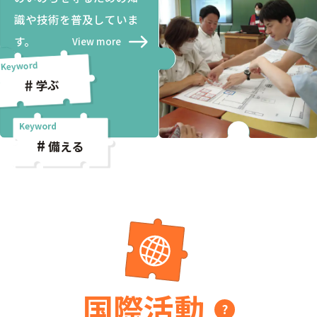
識や技術を普及していま
す。
View more
学ぶ
備える
国際活動
?