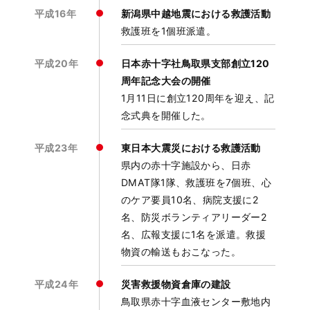
平成16年
新潟県中越地震における救護活動
救護班を1個班派遣。
平成20年
日本赤十字社鳥取県支部創立120
周年記念大会の開催
1月11日に創立120周年を迎え、記
念式典を開催した。
平成23年
東日本大震災における救護活動
県内の赤十字施設から、日赤
DMAT隊1隊、救護班を7個班、心
のケア要員10名、病院支援に2
名、防災ボランティアリーダー2
名、広報支援に1名を派遣。救援
物資の輸送もおこなった。
平成24年
災害救援物資倉庫の建設
鳥取県赤十字血液センター敷地内