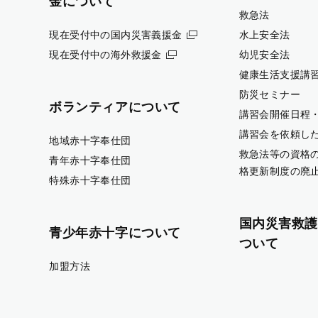
金について
救急法
現在受付中の国内災害義援金
水上安全法
現在受付中の海外救援金
幼児安全法
健康生活支援講
防災セミナー
ボランティアについて
講習会開催日程
講習会を依頼し
地域赤十字奉仕団
救急法等の資格
青年赤十字奉仕団
格更新制度の廃
特殊赤十字奉仕団
国内災害救護
青少年赤十字について
ついて
加盟方法