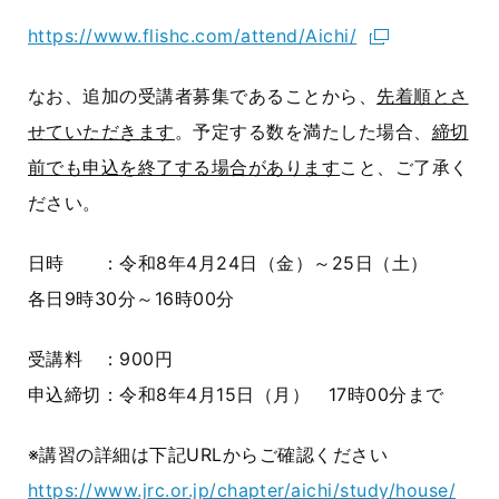
https://www.flishc.com/attend/Aichi/
なお、追加の受講者募集であることから、
先着順とさ
せていただきます
。予定する数を満たした場合、
締切
前でも申込を終了する場合があります
こと、ご了承く
ださい。
日時 ：令和
8
年4月
24
日（金）～
25
日（土）
各日9時30分～16時00分
受講料 ：900円
申込締切：令和
8
年4月
15
日（月） 17時00分まで
※講習の詳細は下記URLからご確認ください
https://www.jrc.or.jp/chapter/aichi/study/house/