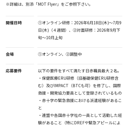
※詳細は、別添「MOT Flyer」をご参照下さい。
開催日時
①オンライン研修：2026年6月18日(木)〜7月9
日(木)（４週間）、②対面研修：2026年9月下
旬～10月上旬
会場
①オンライン、②調整中
応募要件
以下の要件をすべて満たす日赤職員最大２名。
・保健医療ERU研修（旧基礎保健ERU研修含
む）及びIMPACT（BTCも可）を修了し、国際
救援・開発協力要員として登録されているもの
・赤十字の緊急救援における派遣経験があるこ
と
・連盟や各国赤十字社の一員として活動した経
験があること（特にDREFや緊急アピールによ