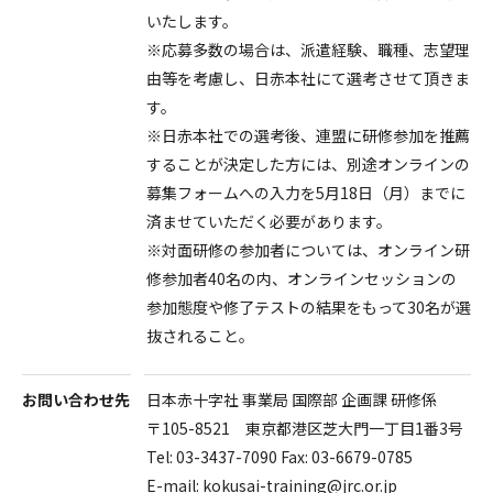
いたします。
※応募多数の場合は、派遣経験、職種、志望理
由等を考慮し、日赤本社にて選考させて頂きま
す。
※日赤本社での選考後、連盟に研修参加を推薦
することが決定した方には、別途オンラインの
募集フォームへの入力を5月18日（月）までに
済ませていただく必要があります。
※対面研修の参加者については、オンライン研
修参加者40名の内、オンラインセッションの
参加態度や修了テストの結果をもって30名が選
抜されること。
お問い合わせ先
日本赤十字社 事業局 国際部 企画課 研修係
〒
105-8521
東京都港区芝大門一丁目
1
番
3
号
Tel: 03-3437-7090
Fax: 03-6679-0785
E-m
ail: kokusai-training@jrc.or.jp