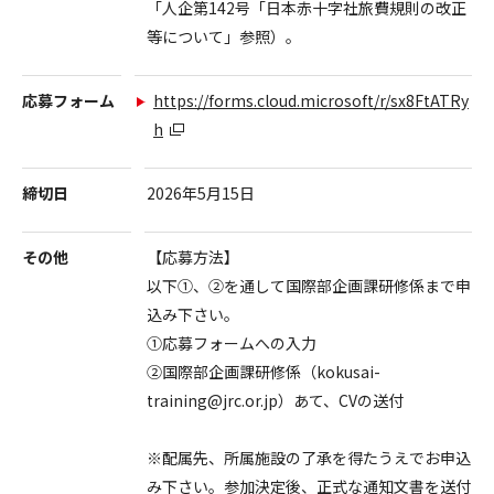
「人企第142号「日本赤十字社旅費規則の改正
等について」参照）。
応募フォーム
https://forms.cloud.microsoft/r/sx8FtATRy
h
締切日
2026年5月15日
その他
【応募方法】
以下①、②を通して国際部企画課研修係まで申
込み下さい。
①応募フォームへの入力
②国際部企画課研修係（kokusai-
training@jrc.or.jp）あて、CVの送付
※配属先、所属施設の了承を得たうえでお申込
み下さい。参加決定後、正式な通知文書を送付