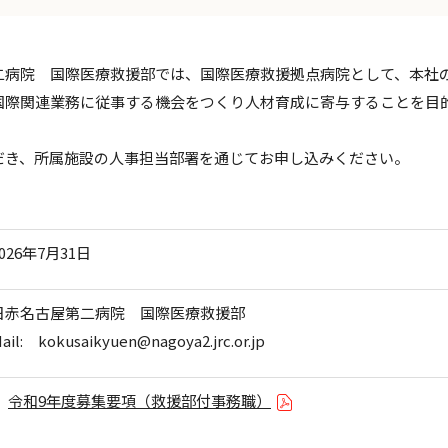
二病院 国際医療救援部では、国際医療救援拠点病院として、本社
国際関連業務に従事する機会をつくり人材育成に寄与することを目
だき、所属施設の人事担当部署を通じてお申し込みください。
2026年7月31日
日赤名古屋第二病院 国際医療救援部
ail: kokusaikyuen@nagoya2.jrc.or.jp
令和9年度募集要項（救援部付事務職）